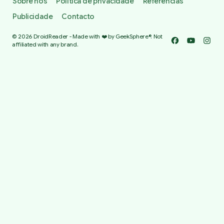
Sobre nós
Política de privacidade
Referências
Publicidade
Contacto
© 2026 DroidReader - Made with ❤️ by GeekSphere®. Not
Facebook
YouTube
Insta
affiliated with any brand.