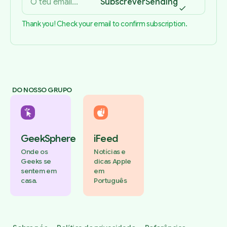
Subscrever
Sending
Thank you! Check your email to confirm subscription.
DO NOSSO GRUPO
GeekSphere
iFeed
Onde os
Notícias e
Geeks se
dicas Apple
sentem em
em
casa.
Português