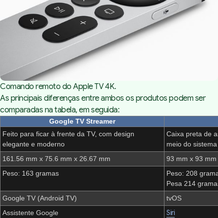
Comando remoto do Apple TV 4K.
As principais diferenças entre ambos os produtos podem ser
comparadas na tabela, em seguida:
Google TV Streamer
Feito para ficar à frente da TV, com design
Caixa preta de a
elegante e moderno
meio do sistema
161.56 mm x 75.6 mm x 26.67 mm
93 mm x 93 mm
Peso: 163 gramas
Peso: 208 gram
Pesa 214 gramas
Google TV (Android TV)
tvOS
Siri
Assistente Google