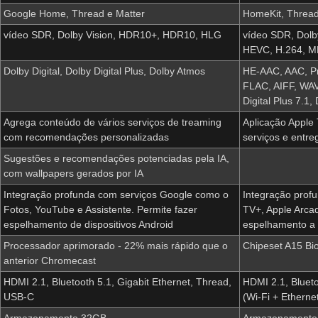
Google Home, Thread e Matter
‌HomeKit‌, Threa
vídeo SDR, Dolby Vision, HDR10+, HDR10, HLG
vídeo SDR, Dol
HEVC, H.264, M
Dolby Digital, Dolby Digital Plus, Dolby Atmos
HE-AAC, AAC, Pr
FLAC, AIFF, WAV,
Digital Plus 7.1
Agrega conteúdo de vários serviços de treaming
‌Aplicação Apple
com recomendações personalizadas
serviços e entre
Sugestões e recomendações potenciadas pela IA,
com wallpapers gerados por IA
Integração profunda com serviços Google como o
Integração prof
Fotos, YouTube e Assistente. Permite fazer
TV‌+, ‌Apple Arcad
espelhamento de dispositivos Android
espelhamento a p
Processador aprimorado - 22% mais rápido que o
Chipeset A15 Bi
anterior Chromecast
HDMI 2.1, Bluetooth 5.1, Gigabit Ethernet, Thread,
HDMI 2.1, Blueto
USB-C
(Wi-Fi + Etherne
Armazenamento 32GB
Armazenamento 