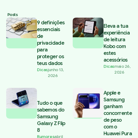
Posts
9 definições
Eleva a tua
essenciais
experiência
de
de leitura
privacidade
Kobo com
para
estes
proteger os
acessórios
teus dados
Dicas
maio 26,
Dicas
junho 13,
2026
2026
Apple e
Samsung
Tudo o que
ganham
sabemos do
concorrente
Samsung
de peso
Galaxy Z Flip
com o
8
Huawei Pura
Rumores
abril