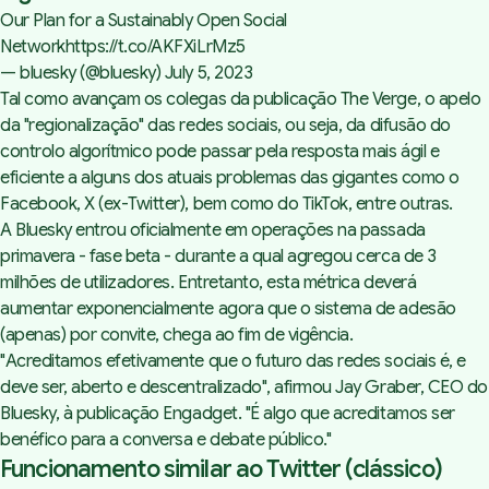
Our Plan for a Sustainably Open Social
Network
https://t.co/AKFXiLrMz5
— bluesky (@bluesky)
July 5, 2023
Tal como avançam os colegas da publicação
The Verge
, o apelo
da "regionalização" das redes sociais, ou seja, da difusão do
controlo algorítmico pode passar pela resposta mais ágil e
eficiente a alguns dos atuais problemas das gigantes como o
Facebook, X (ex-Twitter), bem como do TikTok, entre outras.
A Bluesky entrou oficialmente em operações na passada
primavera - fase beta - durante a qual agregou cerca de 3
milhões de utilizadores. Entretanto, esta métrica deverá
aumentar exponencialmente agora que o sistema de adesão
(apenas) por convite, chega ao fim de vigência.
"
Acreditamos efetivamente que o futuro das redes sociais é, e
deve ser, aberto e descentralizado
", afirmou Jay Graber, CEO do
Bluesky, à publicação Engadget. "
É algo que acreditamos ser
benéfico para a conversa e debate público
."
Funcionamento similar ao Twitter (clássico)