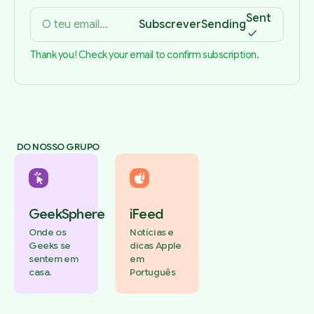
Sent
Subscrever
Sending
Thank you! Check your email to confirm subscription.
DO NOSSO GRUPO
GeekSphere
iFeed
Onde os
Notícias e
Geeks se
dicas Apple
sentem em
em
casa.
Português