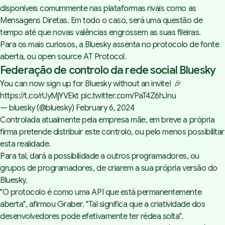
disponíveis comummente nas plataformas rivais como as
Mensagens Diretas. Em todo o caso, será uma questão de
tempo até que novas valências engrossem as suas fileiras.
Para os mais curiosos, a Bluesky assenta no protocolo de fonte
aberta, ou
open source
AT Protocol.
Federação de controlo da rede social Bluesky
You can now sign up for Bluesky without an invite! 🎉
https://t.co/rUyMjYVEkt
pic.twitter.com/PaT4Z6hJnu
— bluesky (@bluesky)
February 6, 2024
Controlada atualmente pela empresa mãe, em breve a própria
firma pretende distribuir este controlo, ou pelo menos possibilitar
esta realidade.
Para tal, dará a possibilidade a outros programadores, ou
grupos de programadores, de criarem a sua própria versão do
Bluesky.
"
O protocolo é como uma API que está permanentemente
aberta
", afirmou Graber. "
Tal significa que a criatividade dos
desenvolvedores pode efetivamente ter rédea solta
".