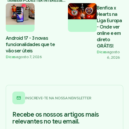
TAMBÉM PODES TER INTERESSE…
Benfica x
Hearts na
Liga Europa
- Onde ver
online e em
Android 17 - 3 novas
direto
funcionalidades que te
GRÁTIS!
vão ser úteis
Dicas
agosto
Dicas
agosto 7, 2026
6, 2026
INSCREVE-TE NA NOSSA NEWSLETTER
Recebe os nossos artigos mais
relevantes no teu email.