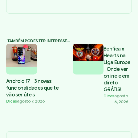
TAMBÉM PODES TER INTERESSE…
Benfica x
Hearts na
Liga Europa
- Onde ver
online e em
Android 17 - 3 novas
direto
funcionalidades que te
GRÁTIS!
vão ser úteis
Dicas
agosto
Dicas
agosto 7, 2026
6, 2026