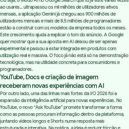
Ou seja, o Modo AI no Google Search que tu já viste várias vezes
ao usares... ultrapassou os mil milhões de utilizadores ativos
mensais, a aplicação Gemini já chegou aos 900 milhões de
utilizadores mensais e mais de 8,5 milhões de programadores
estão a construir com os modelos da empresa todos os meses.
Este crescimento ajuda a explicar o tom do anúncio. A Google
quer mostrar que a sua aposta em AI deixou de ser apenas
experimental e passou a estar integrada em produtos com
utilização real e massiva. O foco já não está só na demonstração
tecnológica, mas na utilidade concreta para consumidores e
programadores.
YouTube, Docs e criação de imagem
receberam novas experiências com AI
Por outro lado, uma das linhas mais fortes da I/O 2026 foi a
expansão da inteligência artificial para novas experiências. No
YouTube, o novo “Ask YouTube” promete transformar a forma
como as pessoas procuram informação dentro da plataforma,
juntando vídeos longos e Shorts numa resposta mais
estruturada e interativa. Na prática, a ideia é reduzir fricção e