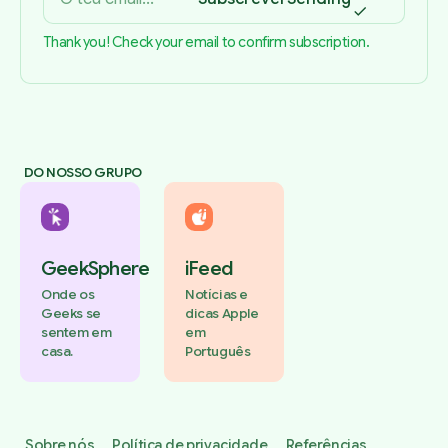
Thank you! Check your email to confirm subscription.
DO NOSSO GRUPO
GeekSphere
iFeed
Onde os
Notícias e
Geeks se
dicas Apple
sentem em
em
casa.
Português
Sobre nós
Política de privacidade
Referências