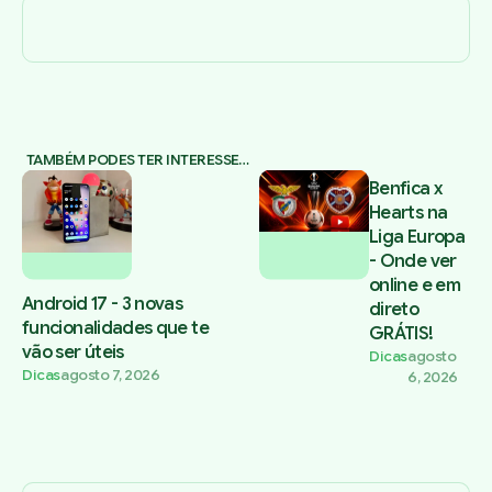
TAMBÉM PODES TER INTERESSE…
Benfica x
Hearts na
Liga Europa
- Onde ver
online e em
Android 17 - 3 novas
direto
funcionalidades que te
GRÁTIS!
vão ser úteis
Dicas
agosto
Dicas
agosto 7, 2026
6, 2026