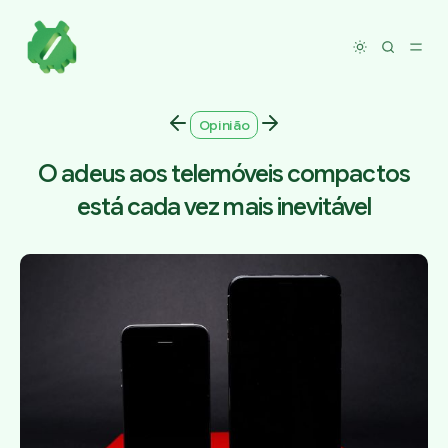
Toggle dar
Opinião
O adeus aos telemóveis compactos
está cada vez mais inevitável