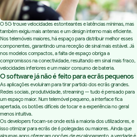
O 5G trouxe velocidades estonteantes e latências mínimas, mas
também exigiu mais antenas e um design interno mais eficiente.
Nos telemóveis maiores, há espaço para distribuir melhor esses
componentes, garantindo uma receção de sinal mais estável. Já
nos modelos compactos, a falta de espaço obriga a
compromissos na conectividade, resultando em sinal mais fraco,
velocidades inferiores e um maior consumo de bateria.
O software já não é feito para ecrãs pequenos
As aplicações evoluíram para tirar partido dos ecrãs grandes.
Redes sociais, produtividade, streaming — tudo é pensado para
um espaço maior. Num telemóvel pequeno, a interface fica
apertada, os botões difíceis de tocar e a experiência no geral
menos intuitiva.
Os developers focam-se onde está a maioria dos utilizadores, e
isso otimizar para ecrãs de 6 polegadas ou maiores. Ainda que
algumas apps ofereçam opções de escalonamento, a verdade é