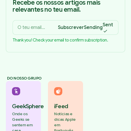
Recebe os nossos artigos mais
relevantes no teu email.
Sent
Subscrever
Sending
Thank you! Check your email to confirm subscription.
DO NOSSO GRUPO
GeekSphere
iFeed
Onde os
Notícias e
Geeks se
dicas Apple
sentem em
em
casa.
Português