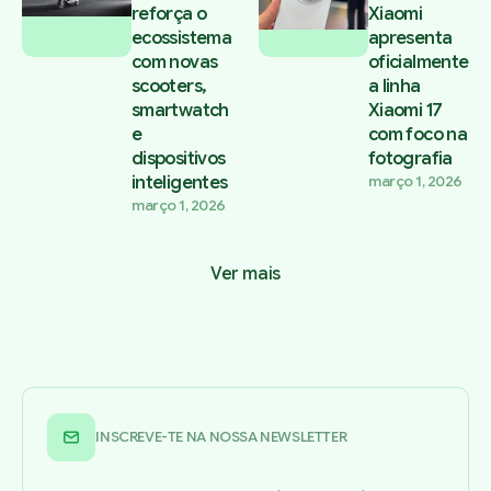
reforça o
Xiaomi
ecossistema
apresenta
com novas
oficialmente
scooters,
a linha
smartwatch
Xiaomi 17
e
com foco na
dispositivos
fotografia
inteligentes
março 1, 2026
março 1, 2026
Ver mais
INSCREVE-TE NA NOSSA NEWSLETTER