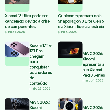
Xiaomi 18 Ultra pode ser
Qualcomm prepara dois
cancelado devido à crise
Snapdragon 8 Elite Gen 6
de componentes
e a Xiaomi lidera a estreia
julho 31, 2026
julho 6, 2026
Xiaomi 17T e
17T Pro
MWC 2026:
chegam
Xiaomi
para
apresenta a
conquistar
sua Xiaomi
os criadores
Pad 8 Series
de
março 1, 2026
conteúdo
maio 28, 2026
MWC 2026:
Xiaomi
MWC 2026: