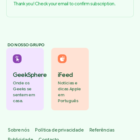
Thank you! Check your email to confirm subscription.
DO NOSSO GRUPO
GeekSphere
iFeed
Onde os
Notícias e
Geeks se
dicas Apple
sentem em
em
casa.
Português
Sobre nós
Política de privacidade
Referências
Publicidade
Contacto