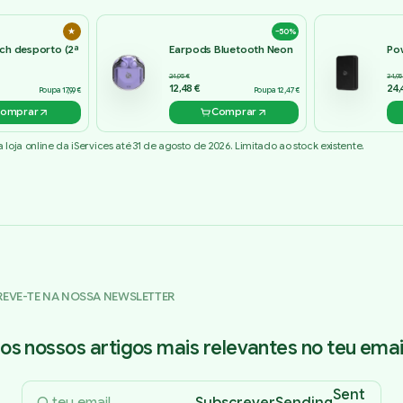
★
−50%
ch desporto (2ª
Earpods Bluetooth Neon
Po
24,95 €
34,95
12,48 €
24,
Poupa 17,99 €
Poupa 12,47 €
omprar
Comprar
loja online da iServices até 31 de agosto de 2026. Limitado ao stock existente.
REVE-TE NA NOSSA NEWSLETTER
os nossos artigos mais relevantes no teu email
Sent