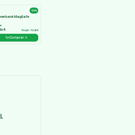
−30%
werbank MagSafe
 €
46 €
Poupa ~10,49 €
Comprar
.