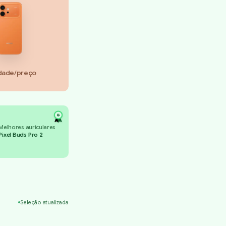
idade/preço
Melhores auriculares
Pixel Buds Pro 2
Seleção atualizada