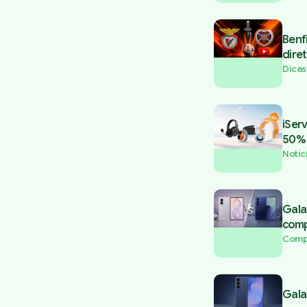
Benf
dire
Dicas
iSer
50% 
Notíc
Gala
comp
Comp
Gala