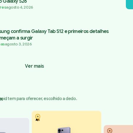
o Galaxy S26
res
agosto 4, 2026
ung confirma Galaxy Tab S12 e primeiros detalhes
omeçam a surgir
ias
agosto 3, 2026
Ver mais
oid tem para oferecer, escolhido a dedo.
ER