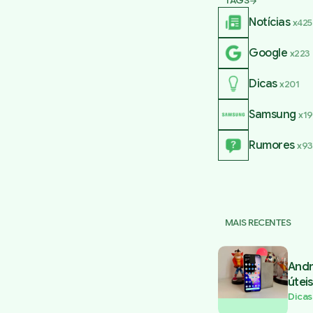
TAGS
Notícias
x425
Google
x223
Dicas
x201
Samsung
x1
Rumores
x93
MAIS RECENTES
Andr
úteis
Dicas