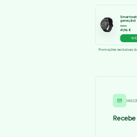
Smartwat
geração)
59,95 €
41,96 €
C
Promoções exclusivas da 
INSC
Recebe 