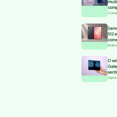
muda
comp
Comp
Sams
S12 e
come
Notíc
O es
Gala
sent
Opini