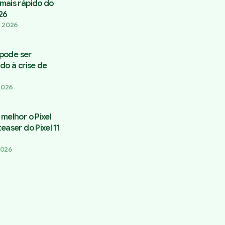
mais rápido do
26
, 2026
 pode ser
do à crise de
 2026
melhor o Pixel
aser do Pixel 11
 2026