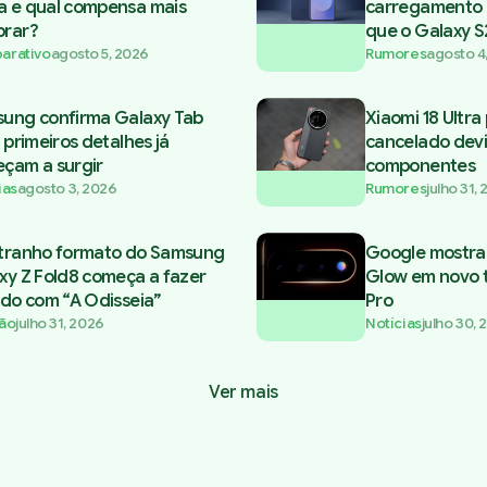
 e qual compensa mais
carregamento 
rar?
que o Galaxy S
arativo
agosto 5, 2026
Rumores
agosto 4
ung confirma Galaxy Tab
Xiaomi 18 Ultra
 primeiros detalhes já
cancelado devi
çam a surgir
componentes
ias
agosto 3, 2026
Rumores
julho 31,
tranho formato do Samsung
Google mostra 
xy Z Fold8 começa a fazer
Glow em novo te
ido com “A Odisseia”
Pro
ão
julho 31, 2026
Notícias
julho 30,
Ver mais