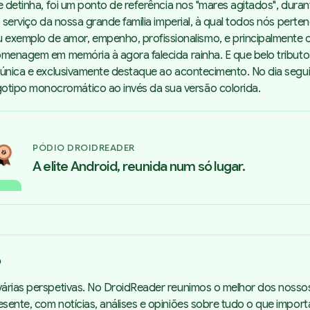
ue detinha, foi um ponto de referência nos "mares agitados", dura
o serviço da nossa grande família imperial, à qual todos nós perte
xemplo de amor, empenho, profissionalismo, e principalmente o
homenagem em memória à agora falecida rainha. E que belo tribut
o única e exclusivamente destaque ao acontecimento. No dia segu
otipo monocromático ao invés da sua versão colorida.
PÓDIO DROIDREADER
A elite Android, reunida num só lugar.
o
árias perspetivas. No DroidReader reunimos o melhor dos nosso
sente, com notícias, análises e opiniões sobre tudo o que impor