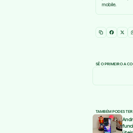
mobile.
Copiar link
Facebook
X
SÊ O PRIMEIRO A C
TAMBÉM PODES TER
Andr
func
úteis