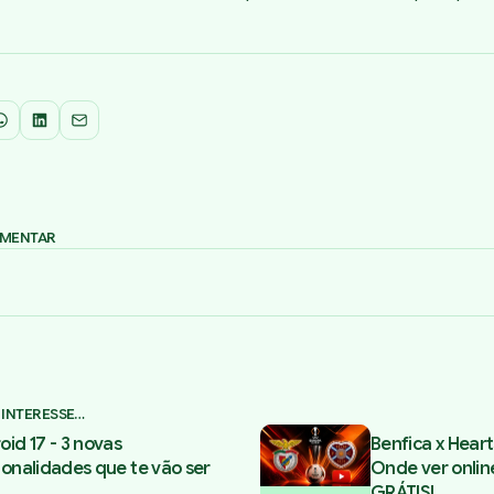
WhatsApp
LinkedIn
Email
OMENTAR
 INTERESSE…
oid 17 - 3 novas
Benfica x Heart
ionalidades que te vão ser
Onde ver onlin
GRÁTIS!