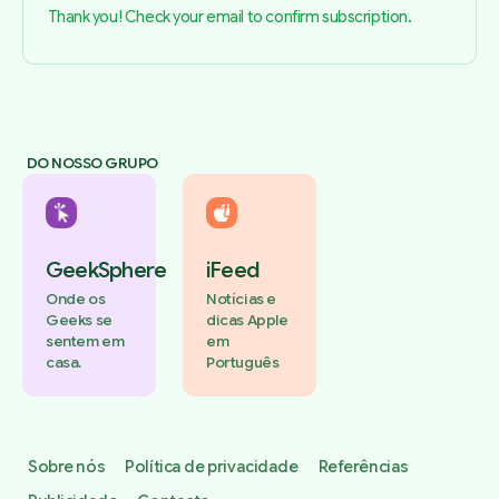
Thank you! Check your email to confirm subscription.
DO NOSSO GRUPO
GeekSphere
iFeed
Onde os
Notícias e
Geeks se
dicas Apple
sentem em
em
casa.
Português
Sobre nós
Política de privacidade
Referências