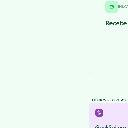
INSC
Recebe 
DO NOSSO GRUPO
GeekSphere