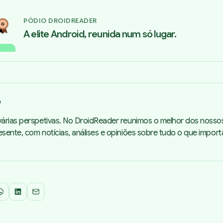
PÓDIO DROIDREADER
A elite Android, reunida num só lugar.
o
árias perspetivas. No DroidReader reunimos o melhor dos nosso
sente, com notícias, análises e opiniões sobre tudo o que impor
WhatsApp
LinkedIn
Email