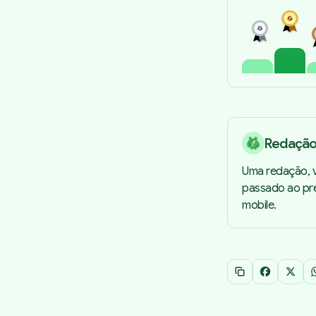
Redaçã
Uma redação, v
passado ao pre
mobile.
Copiar link
Facebook
X