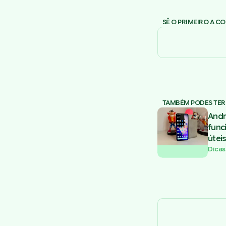
SÊ O PRIMEIRO A C
TAMBÉM PODES TER
Andr
func
úteis
Dicas