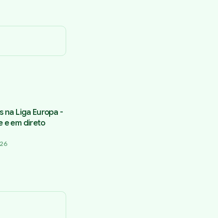
s na Liga Europa -
e e em direto
026