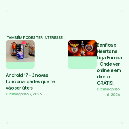
TAMBÉM PODES TER INTERESSE…
Benfica x
Hearts na
Liga Europa
- Onde ver
online e em
Android 17 - 3 novas
direto
funcionalidades que te
GRÁTIS!
vão ser úteis
Dicas
agosto
Dicas
agosto 7, 2026
6, 2026