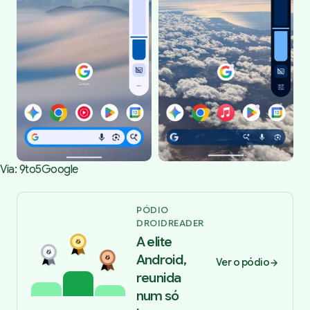
Via: 
9to5Google
PÓDIO
DROIDREADER
A elite
Android,
Ver o pódio
reunida
num só