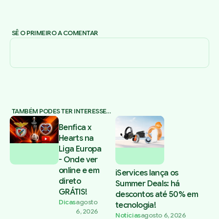
SÊ O PRIMEIRO A COMENTAR
TAMBÉM PODES TER INTERESSE…
Benfica x
Hearts na
Liga Europa
- Onde ver
online e em
iServices lança os
direto
Summer Deals: há
GRÁTIS!
descontos até 50% em
Dicas
agosto
tecnologia!
6, 2026
Notícias
agosto 6, 2026