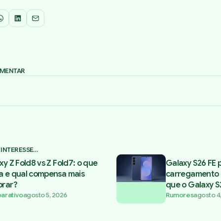
WhatsApp
LinkedIn
Email
OMENTAR
 INTERESSE…
xy Z Fold8 vs Z Fold7: o que
Galaxy S26 FE 
 e qual compensa mais
carregamento 
rar?
que o Galaxy S
arativo
agosto 5, 2026
Rumores
agosto 4