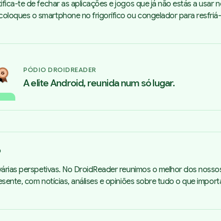
fica-te de fechar as aplicações e jogos que já não estás a usar
loques o smartphone no frigorífico ou congelador para resfriá-l
PÓDIO DROIDREADER
A elite Android, reunida num só lugar.
o
árias perspetivas. No DroidReader reunimos o melhor dos nosso
sente, com notícias, análises e opiniões sobre tudo o que impor