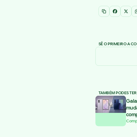
Copiar link
Facebook
X
SÊ O PRIMEIRO A C
TAMBÉM PODES TER
Gala
muda
comp
Comp