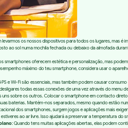
 levarmos os nossos dispositivos para todos os lugares, mas é i
xposto ao sol numa mochila fechada ou debaixo da almofada durant
os smartphones oferecem estética e personalização, mas podem di
sempenho máximo do teu smartphone, considera usar o aparelho 
 GPS e Wi-Fi são essenciais, mas também podem causar consumo 
 desligares todas essas conexões de uma vez através do menu de
ivos uns sobre os outros. Colocar o smartphone em contacto dir
ra as suas baterias. Mantém-nos separados, mesmo quando estão n
ional dos smartphones, surgem jogos e aplicações mais exigente
estiveres ao ar livre. Isso ajudará a preservar a temperatura do
plano
: Quando tens muitas aplicações abertas, elas podem cont