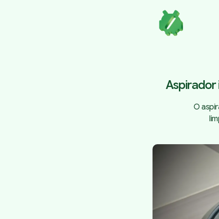
Aspirador
O aspi
li