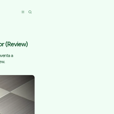
Toggle dark mode
r (Review)
venta a
ew.