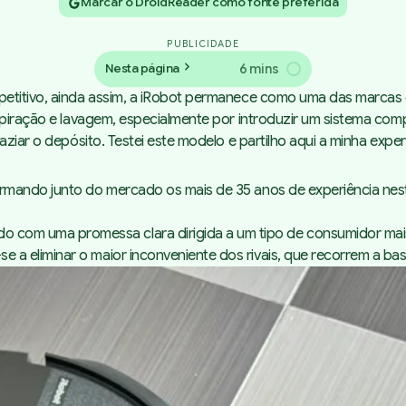
Marcar o DroidReader como fonte preferida
PUBLICIDADE
6 mins
Nesta página
ompetitivo, ainda assim, a iRobot permanece como uma das mar
aspiração e lavagem, especialmente por introduzir um sistema c
ziar o depósito. Testei este modelo e partilho aqui a minha exper
firmando junto do mercado os mais de 35 anos de experiência 
m uma promessa clara dirigida a um tipo de consumidor mais 
a eliminar o maior inconveniente dos rivais, que recorrem a ba