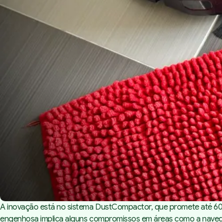
A inovação está no sistema DustCompactor, que promete até 60
engenhosa implica alguns compromissos em áreas como a nave