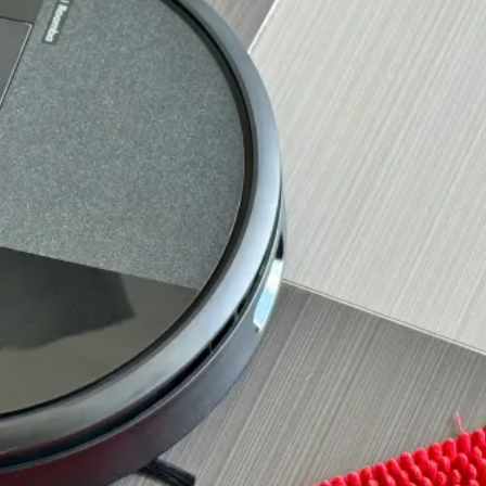
60 dias sem esvaziar? É
relativo...
Potência de aspiração
E a mopa de microfibra?
Navegação ClearView LiDAR
Aplicação Roomba Home
Ideal para:
Menos indicado para: