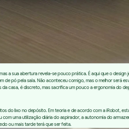
s a sua abertura revela-se pouco prática. É aqui que o design jog
de pó pela sala. Não aconteceu comigo, mas o melhor será esvaz
res da casa, é discreto, mas sacrifica um pouco a ergonomia do d
tos do lixo no depósito. Em teoria e de acordo com a iRobot, esta
u com uma utilização diária do aspirador, a autonomia do armaz
edo ou mais tarde terá que ser feita.