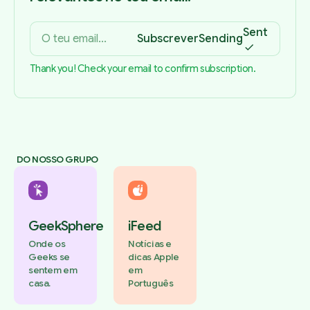
Sent
Subscrever
Sending
Thank you! Check your email to confirm subscription.
DO NOSSO GRUPO
GeekSphere
iFeed
Onde os
Notícias e
Geeks se
dicas Apple
sentem em
em
casa.
Português