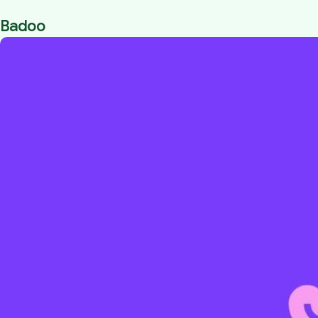
Badoo