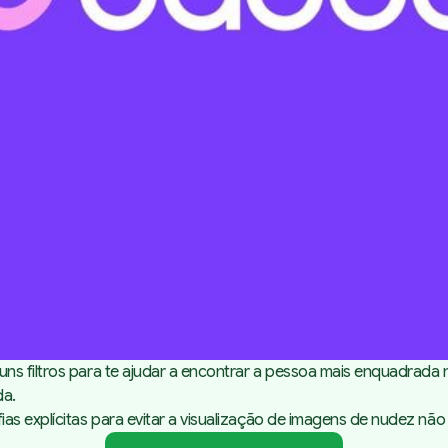
s filtros para te ajudar a encontrar a pessoa mais enquadrada n
da.
s explícitas para evitar a visualização de imagens de nudez não 