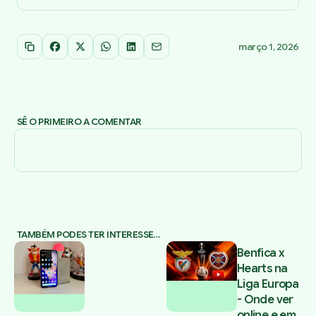
março 1, 2026
Copiar link
Facebook
X
WhatsApp
LinkedIn
Email
SÊ O PRIMEIRO A COMENTAR
TAMBÉM PODES TER INTERESSE…
Benfica x
Hearts na
Liga Europa
- Onde ver
online e em