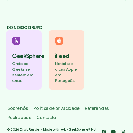
DO NOSSO GRUPO
GeekSphere
iFeed
Onde os
Notícias e
Geeks se
dicas Apple
sentem em
em
casa.
Português
Sobre nós
Política de privacidade
Referências
Publicidade
Contacto
© 2026 DroidReader - Made with ❤️ by GeekSphere®. Not
Facebook
YouTube
Insta