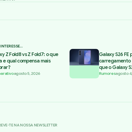
 INTERESSE…
xy Z Fold8 vs Z Fold7: o que
Galaxy S26 FE 
 e qual compensa mais
carregamento 
rar?
que o Galaxy S
arativo
agosto 5, 2026
Rumores
agosto 4
REVE-TE NA NOSSA NEWSLETTER