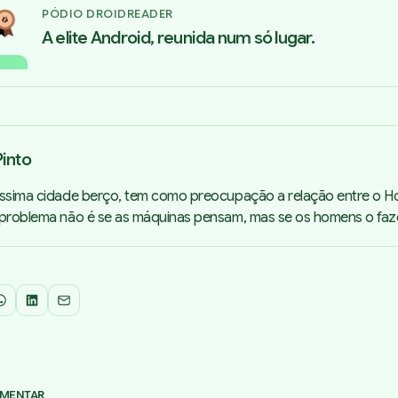
PÓDIO DROIDREADER
A elite Android, reunida num só lugar.
into
íssima cidade berço, tem como preocupação a relação entre o 
 problema não é se as máquinas pensam, mas se os homens o faz
WhatsApp
LinkedIn
Email
OMENTAR