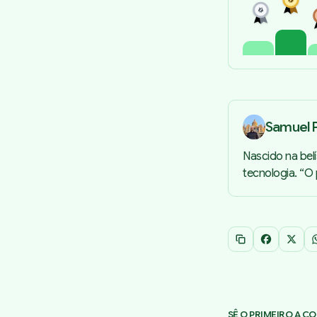
Samuel P
Nascido na bel
tecnologia. “O
Copiar link
Facebook
X
SÊ O PRIMEIRO A C