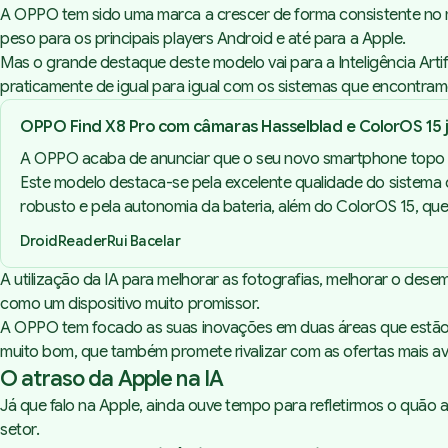
A OPPO tem sido uma marca a crescer de forma consistente no m
peso para os principais players Android e até para a Apple.
Mas o grande destaque deste modelo vai para a Inteligência Artifi
praticamente de igual para igual com os sistemas que encontra
OPPO Find X8 Pro com câmaras Hasselblad e ColorOS 15 j
A OPPO acaba de anunciar que o seu novo smartphone topo de
Este modelo destaca-se pela excelente qualidade do sistem
robusto e pela autonomia da bateria, além do ColorOS 15, qu
DroidReader
Rui Bacelar
A utilização da IA para melhorar as fotografias, melhorar o dese
como um dispositivo muito promissor.
A OPPO tem focado as suas inovações em duas áreas que estão a t
muito bom, que também promete rivalizar com as ofertas mais 
O atraso da Apple na IA
Já que falo na Apple, ainda ouve tempo para refletirmos o quã
setor.