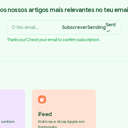
os nossos artigos mais relevantes no teu email
Sent
Subscrever
Sending
Thank you! Check your email to confirm subscription.
iFeed
e sentem
Notícias e dicas Apple em
Português