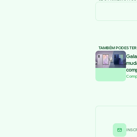
TAMBÉM PODES TER
Gala
muda
comp
Comp
INSC