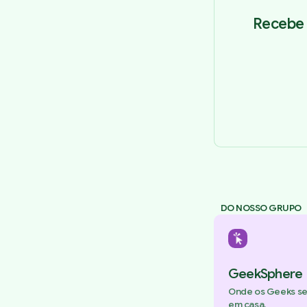
Recebe 
DO NOSSO GRUPO
GeekSphere
Onde os Geeks s
em casa.