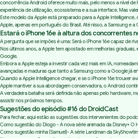
concorrência Android oferece muito mais, pelo menos a nível de 
experiência de utilização, ecossistema e a sua interface. Mas v
Este modelo da Apple está preparado para a Apple Intelligence,
Apple, apenas em português do Brasil. Até nisso, a Samsung e 
Estará o iPhone 16e à altura dos concorrentes n
A pergunta que se impões é uma: Será o iPhone 16e capaz de rival
Nos últimos anos, a Apple tem apostado em melhorias graduais,
Google.
Embora a Apple esteja a investir cada vez mais em IA, nomea
avançadas e maduras que tanto a Samsung como a Google já ent
Quando a Apple Intelligence chegar, e se o iPhone 16e trouxer a
Apple mantiver a sua abordagem conservadora, o Android continua
A verdadeira batalha será definida não apenas pelo hardware, ma
assistir nos próximos tempos.
Sugestões do episódio #16 do DroidCast
Para fechar, aqui estão as sugestões dos intervenientes do podc
Como sugestão do Diogo - A nova série animada da Disney+
O 
Como sugestão minha (Samuel)- A série
Landman da SkyShowti