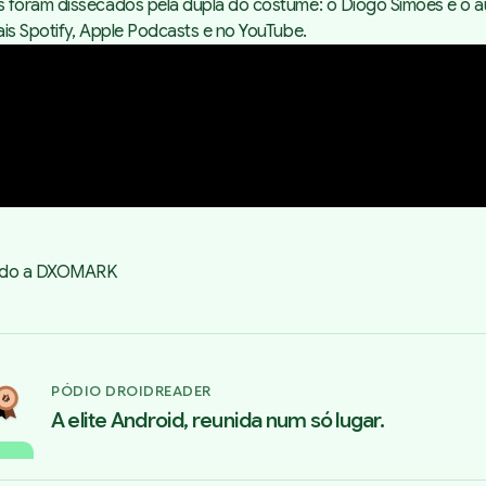
 foram dissecados pela dupla do costume: o Diogo Simões e o aut
ais
Spotify
,
Apple Podcasts
e no YouTube.
gundo a DXOMARK
PÓDIO DROIDREADER
A elite Android, reunida num só lugar.