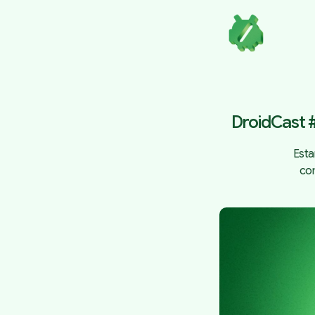
DroidCast 
Esta
co