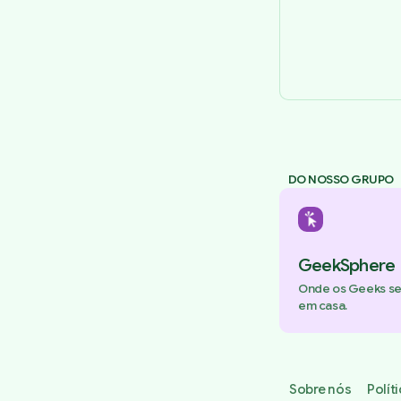
DO NOSSO GRUPO
GeekSphere
Onde os Geeks s
em casa.
Sobre nós
Polít