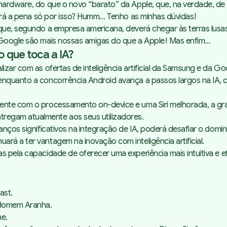
hardware, do que o novo “barato” da Apple, que, na verdade, de 
alerá a pena só por isso? Humm… Tenho as minhas dúvidas!
 que, segundo a empresa americana, deverá chegar às terras lusa
a Google são mais nossas amigas do que a Apple! Mas enfim…
o que toca a IA?
izar com as ofertas de inteligência artificial da Samsung e da Go
 enquanto a concorrência Android avança a passos largos na IA,
damente com o processamento
on-device
e uma Siri melhorada, a g
regam atualmente aos seus utilizadores.
vanços significativos na integração de IA, poderá desafiar o do
rá a ter vantagem na inovação com inteligência artificial.
s pela capacidade de oferecer uma experiência mais intuitiva e e
ast.
Homem Aranha
.
me
.