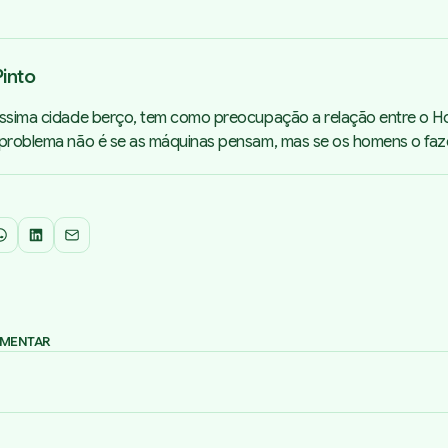
into
íssima cidade berço, tem como preocupação a relação entre o 
 problema não é se as máquinas pensam, mas se os homens o faz
WhatsApp
LinkedIn
Email
OMENTAR