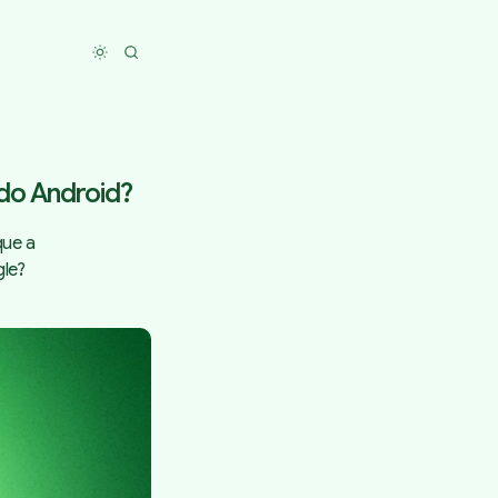
Toggle dark mode
do Android?
que a
le?