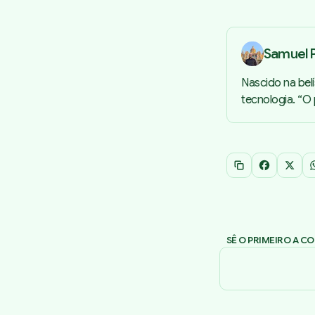
Samuel P
Nascido na bel
tecnologia. “O
Copiar link
Facebook
X
SÊ O PRIMEIRO A C