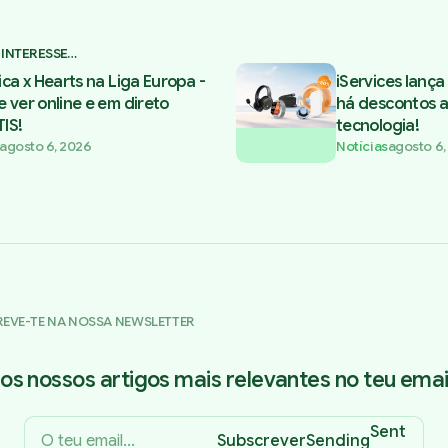
 INTERESSE…
ica x Hearts na Liga Europa -
iServices lanç
 ver online e em direto
há descontos 
IS!
tecnologia!
agosto 6, 2026
Notícias
agosto 6,
REVE-TE NA NOSSA NEWSLETTER
os nossos artigos mais relevantes no teu email
Sent
Subscrever
Sending