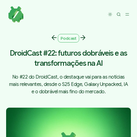
Toggle dar
Podcast
DroidCast #22: futuros dobráveis e as
transformações na AI
No #22 do DroidCast, o destaque vai para as notícias
mais relevantes, desde o S25 Edge, Galaxy Unpacked, IA
e o dobrável mais fino do mercado.