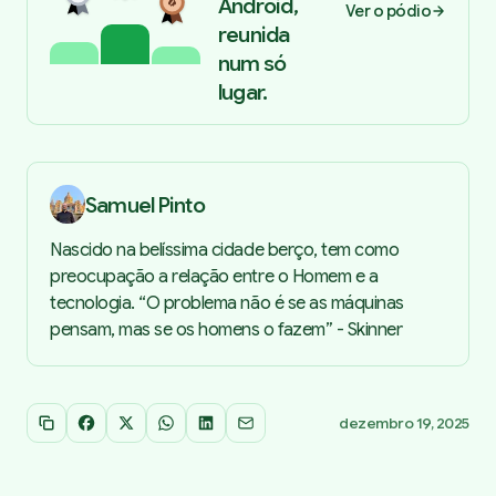
Android,
Ver o pódio
reunida
num só
lugar.
Samuel Pinto
Nascido na belíssima cidade berço, tem como
preocupação a relação entre o Homem e a
tecnologia. “O problema não é se as máquinas
pensam, mas se os homens o fazem” - Skinner
dezembro 19, 2025
Copiar link
Facebook
X
WhatsApp
LinkedIn
Email