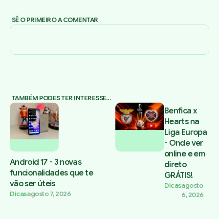
SÊ O PRIMEIRO A COMENTAR
TAMBÉM PODES TER INTERESSE…
Benfica x
Hearts na
Liga Europa
- Onde ver
online e em
Android 17 - 3 novas
direto
funcionalidades que te
GRÁTIS!
vão ser úteis
Dicas
agosto
Dicas
agosto 7, 2026
6, 2026