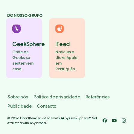
DO NOSSO GRUPO
GeekSphere
iFeed
Onde os
Notícias e
Geeks se
dicas Apple
sentem em
em
casa.
Português
Sobre nós
Política de privacidade
Referências
Publicidade
Contacto
© 2026 DroidReader - Made with ❤️ by GeekSphere®. Not
Facebook
YouTube
Insta
affiliated with any brand.