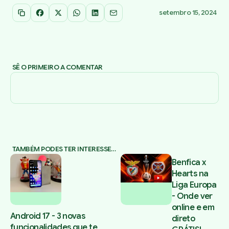
setembro 15, 2024
Copiar link
Facebook
X
WhatsApp
LinkedIn
Email
SÊ O PRIMEIRO A COMENTAR
TAMBÉM PODES TER INTERESSE…
Benfica x
Hearts na
Liga Europa
- Onde ver
online e em
Android 17 - 3 novas
direto
funcionalidades que te