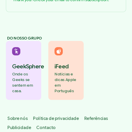
DO NOSSO GRUPO
GeekSphere
iFeed
Onde os
Notícias e
Geeks se
dicas Apple
sentem em
em
casa.
Português
Sobre nós
Política de privacidade
Referências
Publicidade
Contacto