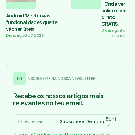
- Onde ver
online e em
Android 17 - 3 novas
direto
funcionalidades que te
GRÁTIS!
vão ser úteis
Dicas
agosto
Dicas
agosto 7, 2026
6, 2026
INSCREVE-TE NA NOSSA NEWSLETTER
Recebe os nossos artigos mais
relevantes no teu email.
Sent
Subscrever
Sending
Thank you! Check your email to confirm subscription.