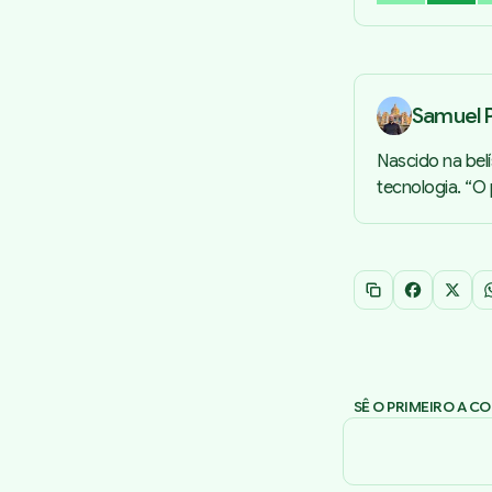
Samuel P
Nascido na bel
tecnologia. “O
Copiar link
Facebook
X
SÊ O PRIMEIRO A C