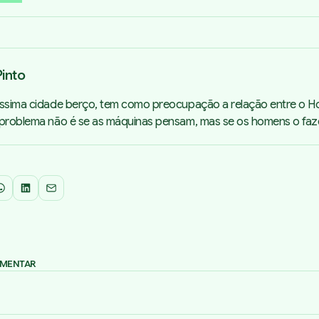
into
íssima cidade berço, tem como preocupação a relação entre o 
 problema não é se as máquinas pensam, mas se os homens o faz
WhatsApp
LinkedIn
Email
OMENTAR