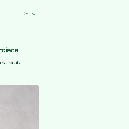
Toggle dark mode
ardíaca
tar sinais