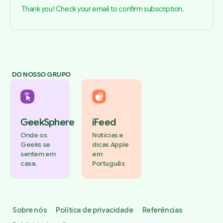
Thank you! Check your email to confirm subscription.
DO NOSSO GRUPO
GeekSphere
iFeed
Onde os
Notícias e
Geeks se
dicas Apple
sentem em
em
casa.
Português
Sobre nós
Política de privacidade
Referências