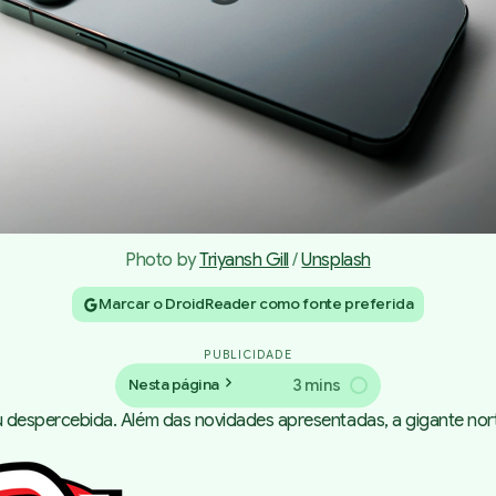
Photo by 
Triyansh Gill
 / 
Unsplash
Marcar o DroidReader como fonte preferida
PUBLICIDADE
3 mins
Nesta página
 despercebida. Além das
novidades apresentadas
, a gigante no