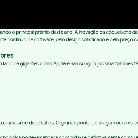
do o principal prémio deste ano. A inovação da coqueluche da Goo
te contínuo de software, pelo design sofisticado e pelo preço c
dores
ao lado de gigantes como Apple e Samsung, cujos smartphones t
tou uma série de desafios. O grande ponto de viragem ocorreu co
cnológica norte-americana consolida-se definitivamente como 