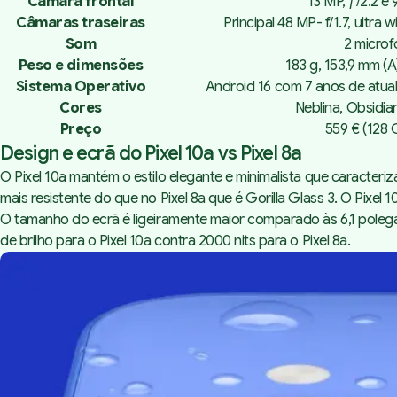
Câmara frontal
13 MP, ƒ/2.2 e
Câmaras traseiras
Principal 48 MP- f/1.7, ultra 
Som
2 microf
Peso e dimensões
183 g, 153,9 mm (A
Sistema Operativo
Android 16 com 7 anos de atua
Cores
Neblina, Obsidi
Preço
559 € (128 
Design e ecrã do Pixel 10a vs Pixel 8a
O Pixel 10a mantém o estilo elegante e minimalista que caracteri
mais resistente do que no Pixel 8a que é Gorilla Glass 3. O Pixel 
O tamanho do ecrã é ligeiramente maior comparado às 6,1 polegad
de brilho para o Pixel 10a contra 2000 nits para o Pixel 8a.