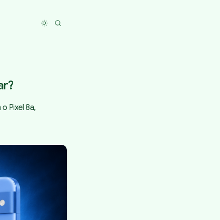
Toggle dark mode
ar?
o Pixel 8a,