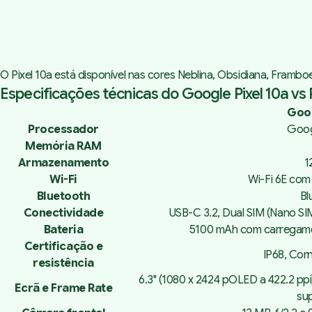
O Pixel 10a está disponível nas cores Neblina, Obsidiana, Framb
Especificações técnicas do Google Pixel 10a vs P
Goog
Processador
Goog
Memória RAM
Armazenamento
1
Wi-Fi
Wi-Fi 6E co
Bluetooth
Bl
Conectividade
USB-C 3.2, Dual SIM (Nano SIM
Bateria
5100 mAh com carregamen
Certificação e
IP68, Corn
resistência
6.3" (1080 x 2424 pOLED a 422.2 ppi
Ecrã e Frame Rate
su