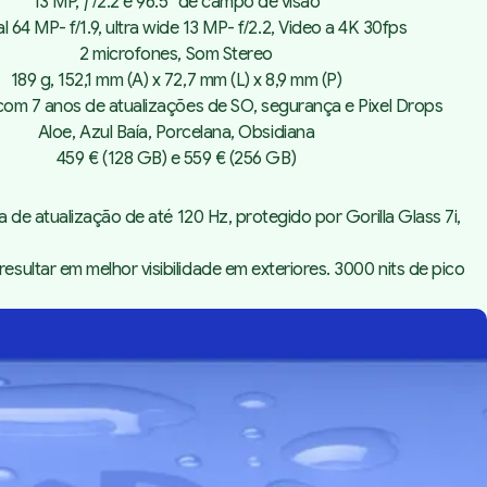
13 MP, ƒ/2.2 e 96.5° de campo de visão
al 64 MP- f/1.9, ultra wide 13 MP- f/2.2, Video a 4K 30fps
2 microfones, Som Stereo
189 g, 152,1 mm (A) x 72,7 mm (L) x 8,9 mm (P)
com 7 anos de atualizações de SO, segurança e Pixel Drops
Aloe, Azul Baía, Porcelana, Obsidiana
459 € (128 GB) e 559 € (256 GB)
 de atualização de até 120 Hz, protegido por Gorilla Glass 7i,
ultar em melhor visibilidade em exteriores. 3000 nits de pico