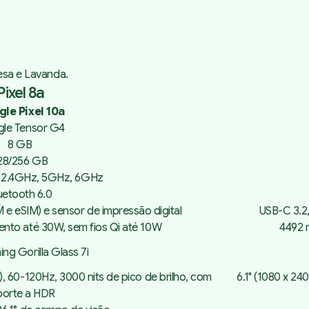
oesa e Lavanda.
ixel 8a
le Pixel 10a
le Tensor G4
8 GB
28/256 GB
m 2.4GHz, 5GHz, 6GHz
uetooth 6.0
 e eSIM) e sensor de impressão digital
USB-C 3.2,
to até 30W, sem fios Qi até 10W
4492 
ing Gorilla Glass 7i
), 60-120Hz, 3000 nits de pico de brilho, com
6.1" (1080 x 24
porte a HDR