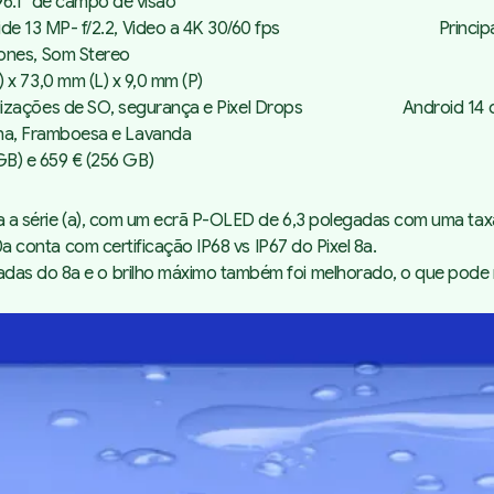
 96.1° de campo de visão
wide 13 MP- f/2.2, Video a 4K 30/60 fps
Princip
ones, Som Stereo
) x 73,0 mm (L) x 9,0 mm (P)
lizações de SO, segurança e Pixel Drops
Android 14 
ana, Framboesa e Lavanda
GB) e 659 € (256 GB)
za a série (a), com um ecrã P-OLED de 6,3 polegadas com uma taxa
10a conta com certificação IP68 vs IP67 do Pixel 8a.
as do 8a e o brilho máximo também foi melhorado, o que pode res