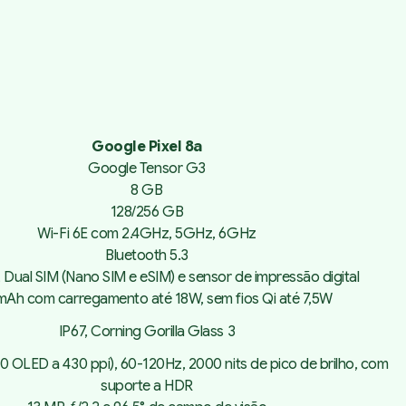
Google Pixel 8a
Google Tensor G3
8 GB
128/256 GB
Wi-Fi 6E com 2.4GHz, 5GHz, 6GHz
Bluetooth 5.3
 Dual SIM (Nano SIM e eSIM) e sensor de impressão digital
mAh com carregamento até 18W, sem fios Qi até 7,5W
IP67, Corning Gorilla Glass 3
00 OLED a 430 ppi), 60-120Hz, 2000 nits de pico de brilho, com
suporte a HDR