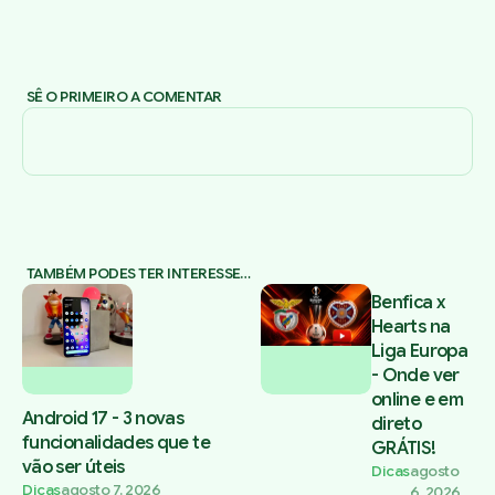
SÊ O PRIMEIRO A COMENTAR
TAMBÉM PODES TER INTERESSE…
Benfica x
Hearts na
Liga Europa
- Onde ver
online e em
Android 17 - 3 novas
direto
funcionalidades que te
GRÁTIS!
vão ser úteis
Dicas
agosto
Dicas
agosto 7, 2026
6, 2026