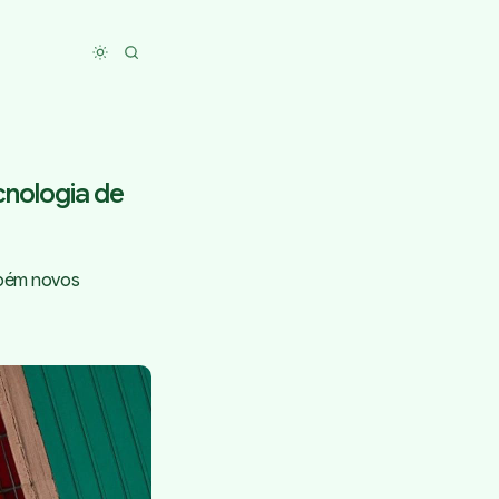
Toggle dark mode
ecnologia de
mbém novos