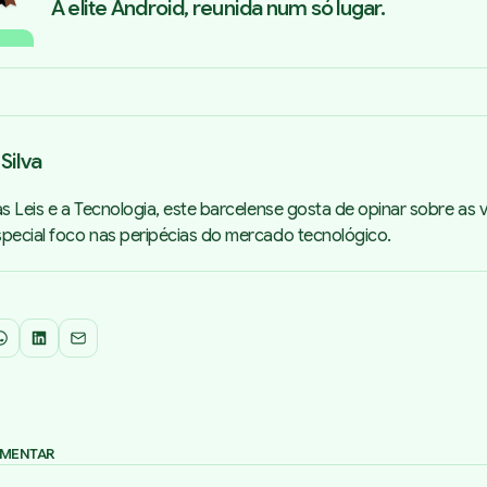
A elite Android, reunida num só lugar.
Silva
as Leis e a Tecnologia, este barcelense gosta de opinar sobre as 
special foco nas peripécias do mercado tecnológico.
WhatsApp
LinkedIn
Email
OMENTAR