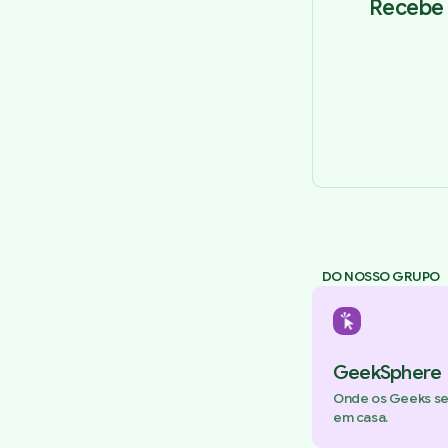
Recebe 
DO NOSSO GRUPO
GeekSphere
Onde os Geeks s
em casa.