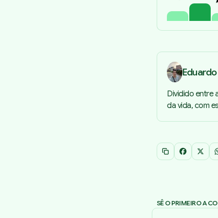
Eduardo 
Dividido entre 
da vida, com e
Copiar link
Facebook
X
SÊ O PRIMEIRO A C