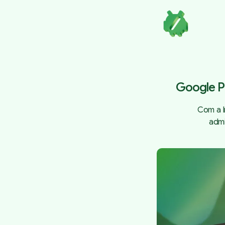
Google Pl
Com a I
admi