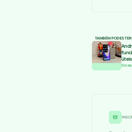
TAMBÉM PODES TER
Andr
func
úteis
Dicas
INSC