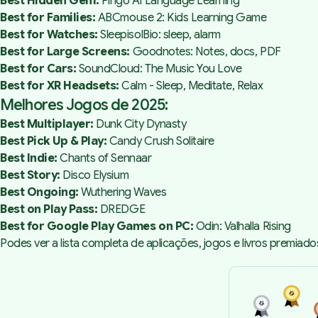
Best Hidden Gem:
Pingo AI Language Learning
Best for Families:
ABCmouse 2: Kids Learning Game
Best for Watches:
SleepisolBio: sleep, alarm
Best for Large Screens:
Goodnotes: Notes, docs, PDF
Best for Cars:
SoundCloud: The Music You Love
Best for XR Headsets:
Calm - Sleep, Meditate, Relax
Melhores Jogos de 2025:
Best Multiplayer:
Dunk City Dynasty
Best Pick Up & Play:
Candy Crush Solitaire
Best Indie:
Chants of Sennaar
Best Story:
Disco Elysium
Best Ongoing:
Wuthering Waves
Best on Play Pass:
DREDGE
Best for Google Play Games on PC:
Odin: Valhalla Rising
Podes ver a lista completa de aplicações, jogos e livros premiado