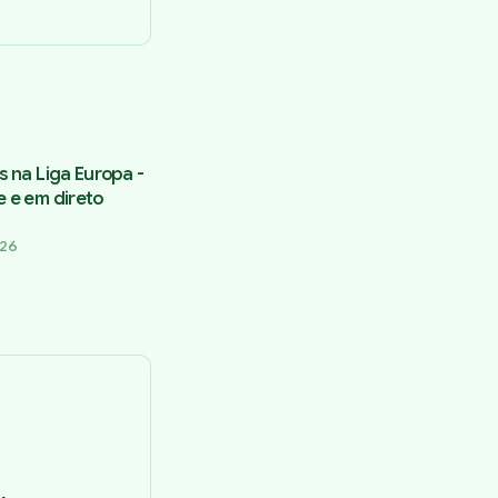
s na Liga Europa -
e e em direto
026