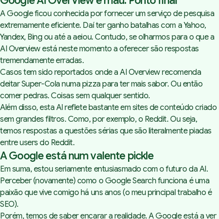
Google AI OverView é mau. Ponto final
A Google ficou conhecida por fornecer um serviço de pesquisa
extremamente eficiente. Daí ter ganho batalhas com a Yahoo,
Yandex, Bing ou até a aeiou. Contudo, se olharmos para o que a
AI Overview está neste momento a oferecer são respostas
tremendamente erradas.
Casos tem sido reportados onde a AI Overview recomenda
deitar Super-Cola numa pizza para ter mais sabor.
Ou então
comer pedras
. Coisas sem qualquer sentido.
Além disso, esta AI reflete bastante em sites de conteúdo criado
sem grandes filtros. Como, por exemplo, o Reddit. Ou seja,
temos respostas a questões sérias que são literalmente piadas
entre users do Reddit.
A Google está num valente pickle
Em suma, estou seriamente entusiasmado com o futuro da AI.
Perceber (novamente) como o Google Search funciona é uma
paixão que vive comigo há uns anos (o meu principal trabalho é
SEO).
Porém, temos de saber encarar a realidade. A Google está a ver