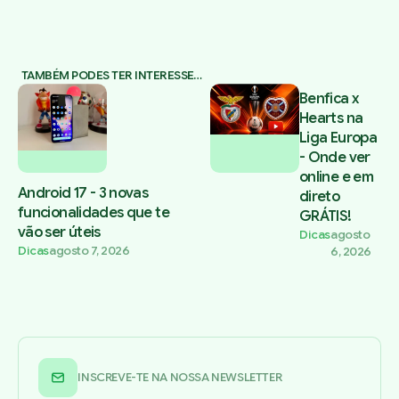
TAMBÉM PODES TER INTERESSE…
Benfica x
Hearts na
Liga Europa
- Onde ver
online e em
Android 17 - 3 novas
direto
funcionalidades que te
GRÁTIS!
vão ser úteis
Dicas
agosto
Dicas
agosto 7, 2026
6, 2026
INSCREVE-TE NA NOSSA NEWSLETTER