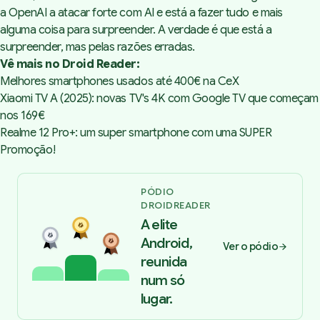
a OpenAI a atacar forte com AI e está a fazer tudo e mais
alguma coisa para surpreender. A verdade é que está a
surpreender, mas pelas razões erradas.
Vê mais no Droid Reader:
Melhores smartphones usados até 400€ na CeX
Xiaomi TV A (2025): novas TV's 4K com Google TV que começam
nos 169€
Realme 12 Pro+: um super smartphone com uma SUPER
Promoção!
PÓDIO
DROIDREADER
A elite
Android,
Ver o pódio
reunida
num só
lugar.