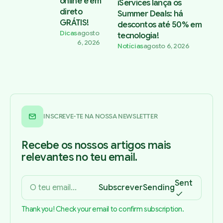
online e em
iServices lança os
direto
Summer Deals: há
GRÁTIS!
descontos até 50% em
Dicas
agosto
tecnologia!
6, 2026
Notícias
agosto 6, 2026
INSCREVE-TE NA NOSSA NEWSLETTER
Recebe os nossos artigos mais
relevantes no teu email.
Sent
Subscrever
Sending
Thank you! Check your email to confirm subscription.