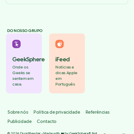
DO NOSSO GRUPO
GeekSphere
iFeed
Onde os
Notícias e
Geeks se
dicas Apple
sentem em
em
casa.
Português
Sobre nós
Política de privacidade
Referências
Publicidade
Contacto
© 2026 DroidReader - Made with ❤️ by GeekSphere®. Not