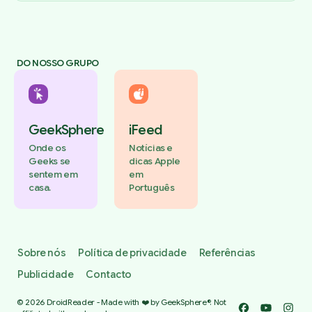
DO NOSSO GRUPO
GeekSphere
iFeed
Onde os
Notícias e
Geeks se
dicas Apple
sentem em
em
casa.
Português
Sobre nós
Política de privacidade
Referências
Publicidade
Contacto
© 2026 DroidReader - Made with ❤️ by GeekSphere®. Not
Facebook
YouTube
Insta