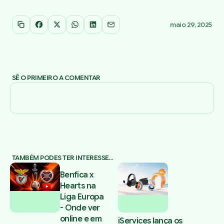
maio 29, 2025
Copiar link
Facebook
X
WhatsApp
LinkedIn
Email
SÊ O PRIMEIRO A COMENTAR
TAMBÉM PODES TER INTERESSE…
Benfica x
Hearts na
Liga Europa
- Onde ver
online e em
iServices lança os