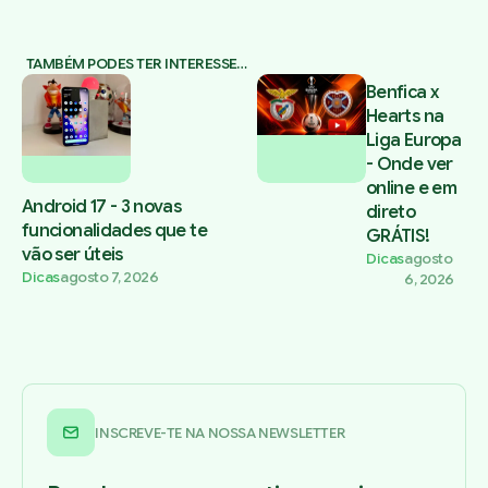
TAMBÉM PODES TER INTERESSE…
Benfica x
Hearts na
Liga Europa
- Onde ver
online e em
Android 17 - 3 novas
direto
funcionalidades que te
GRÁTIS!
vão ser úteis
Dicas
agosto
Dicas
agosto 7, 2026
6, 2026
INSCREVE-TE NA NOSSA NEWSLETTER