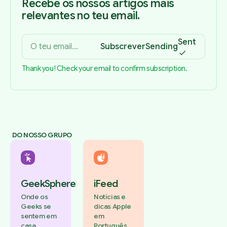
Recebe os nossos artigos mais
relevantes no teu email.
Sent
Subscrever
Sending
Thank you! Check your email to confirm subscription.
DO NOSSO GRUPO
GeekSphere
iFeed
Onde os
Notícias e
Geeks se
dicas Apple
sentem em
em
casa.
Português