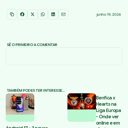
junho 19, 2026
Copiar link
Facebook
X
WhatsApp
LinkedIn
Email
SÊ O PRIMEIRO A COMENTAR
TAMBÉM PODES TER INTERESSE…
Benfica x
Hearts na
Liga Europa
- Onde ver
online e em