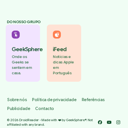
DO NOSSO GRUPO
GeekSphere
iFeed
Onde os
Notícias e
Geeks se
dicas Apple
sentem em
em
casa.
Português
Sobre nós
Política de privacidade
Referências
Publicidade
Contacto
© 2026 DroidReader - Made with ❤️ by GeekSphere®. Not
Facebook
YouTube
Insta
affiliated with any brand.