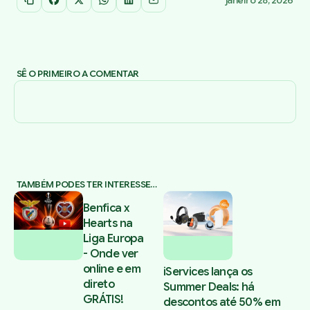
janeiro 28, 2026
Copiar link
Facebook
X
WhatsApp
LinkedIn
Email
SÊ O PRIMEIRO A COMENTAR
TAMBÉM PODES TER INTERESSE…
Benfica x
Hearts na
Liga Europa
- Onde ver
online e em
iServices lança os
direto
Summer Deals: há
GRÁTIS!
descontos até 50% em