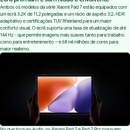
Ambos os modelos da série Xiaomi Pad 7 estão equipados com
um ecrã 3.2K de 11,2 polegadas e um rácio de aspeto 3:2, HDR
adaptativo e certificações TÜV Rheinland para um maior
conforto visual. O ecrã suporta uma taxa de atualização de até
144 Hz - que permite imagens mais suaves tanto para trabalho
como para entretenimento – e 68 mil milhões de cores para
maior realismo.
No que toca ao áudio, os Xiaomi Pad 7 e Pad 7 Pro possuem