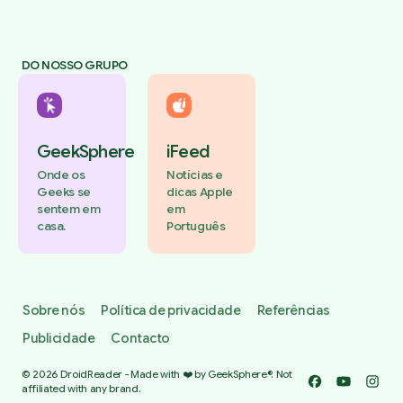
DO NOSSO GRUPO
GeekSphere
iFeed
Onde os
Notícias e
Geeks se
dicas Apple
sentem em
em
casa.
Português
Sobre nós
Política de privacidade
Referências
Publicidade
Contacto
© 2026 DroidReader - Made with ❤️ by GeekSphere®. Not
Facebook
YouTube
Insta
affiliated with any brand.