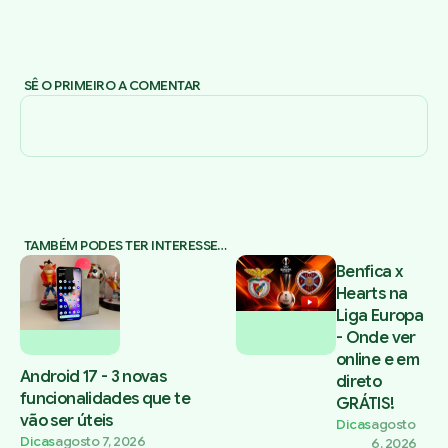
SÊ O PRIMEIRO A COMENTAR
TAMBÉM PODES TER INTERESSE…
Benfica x
Hearts na
Liga Europa
- Onde ver
online e em
Android 17 - 3 novas
direto
funcionalidades que te
GRÁTIS!
vão ser úteis
Dicas
agosto
Dicas
agosto 7, 2026
6, 2026