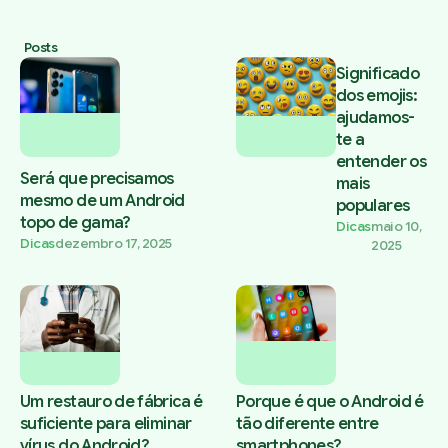
Posts
Significado
dos emojis:
ajudamos-
te a
entender os
Será que precisamos
mais
mesmo de um Android
populares
topo de gama?
Dicas
maio 10,
Dicas
dezembro 17, 2025
2025
Um restauro de fábrica é
Porque é que o Android é
suficiente para eliminar
tão diferente entre
vírus do Android?
smartphones?