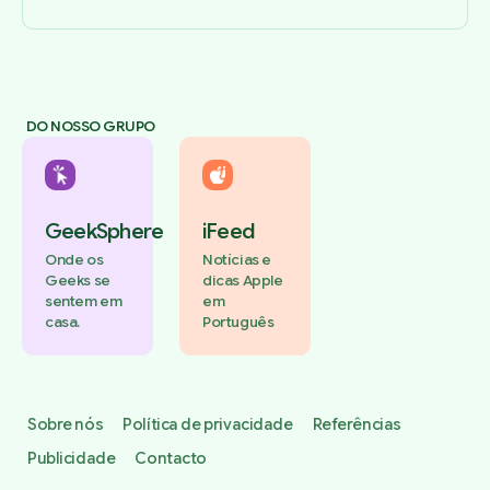
DO NOSSO GRUPO
GeekSphere
iFeed
Onde os
Notícias e
Geeks se
dicas Apple
sentem em
em
casa.
Português
Sobre nós
Política de privacidade
Referências
Publicidade
Contacto