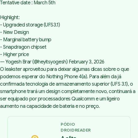
Tentative date : March 5th
Highlight:
- Upgraded storage (UFS3.1)
- New Design
- Marginal battery bump
- Snapdragon chipset
- Higher price
— Yogesh Brar (@heyitsyogesh)
February 3, 2026
O
leakster
aproveitou para deixar algumas dicas sobre o que
podemos esperar do Nothing Phone 4(a). Para além da já
confirmada tecnologia de armazenamento superior (UFS 3.1), o
smartphone trará um design completamente novo, continuará a
ser equipado por processadores Qualcomm e um ligeiro
aumento na capacidade de bateria e no preço.
PÓDIO
DROIDREADER