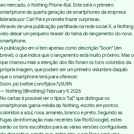
ao mercado, o Nothing Phone 4(a). Este será o primeiro
smartphone da quarta geração de smartphones da empresa
liderada por Carl Pei e promete trazer surpresas.
Através de uma publicação partilhada na rede social X, a Nothing
veio deixar um pequeno teaser do tema do lançamento do novo
smartphone.
A publicação em si tem apenas como descrição "Soon" (em
breve), o que indica que o lançamento está muito próximo. Mas o
que chamou mais a atenção dos fãs foram os tons coloridos da
própria imagem, que podem ser um primeiro vislumbre daquilo
que o smartphone terá para oferecer.
Soon.
pic.twitter.com/fpbw7ySU9N
— Nothing (@nothing)
February 9, 2026
No cartaz é possível ver o típico "(a)" que distingue os
smartphones gama-média da Nothing, escrito em pontos
coloridos a azul, rosa, amarelo, branco e preto. Segundo as
fugas de informação mais recentes (
via 9to5Google
), estes
serão os tons escolhidos para as várias versões configuráveis