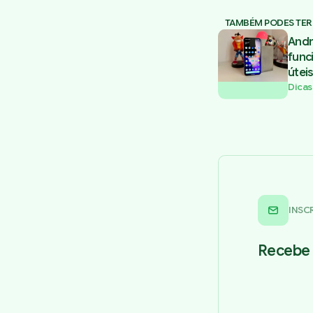
TAMBÉM PODES TER
Andr
func
úteis
Dicas
INSC
Recebe 