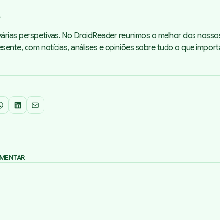
o
árias perspetivas. No DroidReader reunimos o melhor dos nosso
sente, com notícias, análises e opiniões sobre tudo o que impor
WhatsApp
LinkedIn
Email
OMENTAR