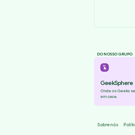
DO NOSSO GRUPO
GeekSphere
Onde os Geeks s
em casa.
Sobre nós
Polít