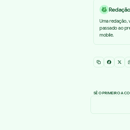
Redaçã
Uma redação, v
passado ao pre
mobile.
Copiar link
Facebook
X
SÊ O PRIMEIRO A C