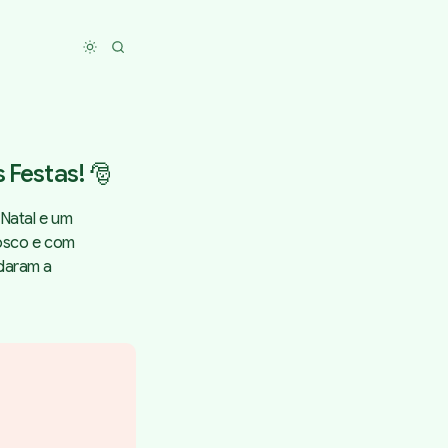
Toggle dark mode
 Festas! 🎅
 Natal e um
vosco e com
udaram a