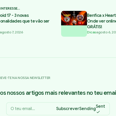
 INTERESSE…
oid 17 - 3 novas
Benfica x Heart
ionalidades que te vão ser
Onde ver onlin
GRÁTIS!
agosto 7, 2026
Dicas
agosto 6, 2
REVE-TE NA NOSSA NEWSLETTER
os nossos artigos mais relevantes no teu email
Sent
Subscrever
Sending