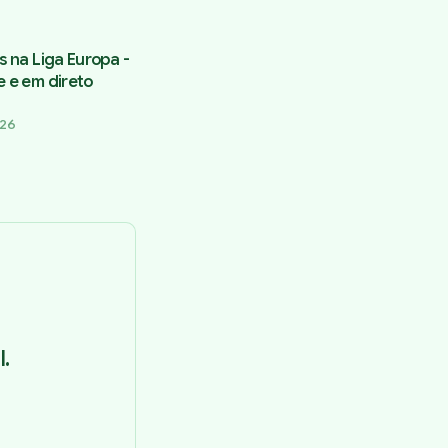
s na Liga Europa -
e e em direto
026
.