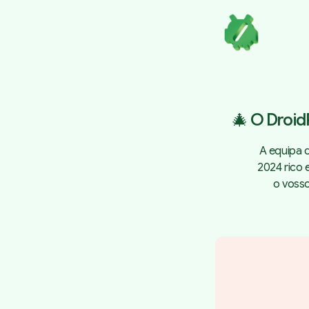
🎄 O Droid
A equipa d
2024 rico 
o vosso