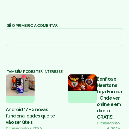
SÊ O PRIMEIRO A COMENTAR
TAMBÉM PODES TER INTERESSE…
Benfica x
Hearts na
Liga Europa
- Onde ver
online e em
Android 17 - 3 novas
direto
funcionalidades que te
GRÁTIS!
vão ser úteis
Dicas
agosto
Dicas
agosto 7, 2026
6, 2026