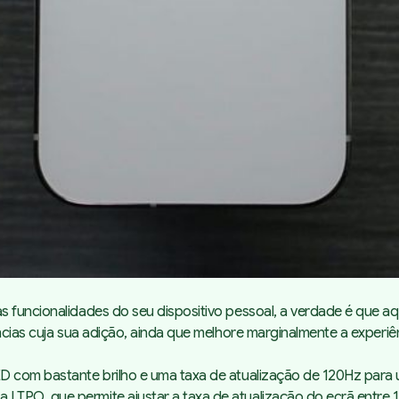
as funcionalidades do seu dispositivo pessoal, a verdade é que
ncias cuja sua adição, ainda que melhore marginalmente a experiê
D com bastante brilho e uma taxa de atualização de 120Hz para 
LTPO, que permite ajustar a taxa de atualização do ecrã entre