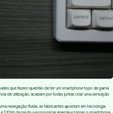
 aqueles que fazem questão de ter um smartphone topo de gama
ncia de utilização, acabam por todas juntas criar uma sensação
uma navegação fluída, as fabricantes apostam em tecnologia
 1 e 120Hz de modo a economizar energia e tornar o smartphone