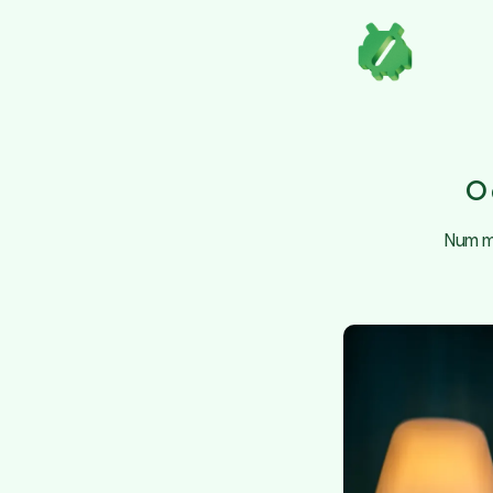
O 
Num m