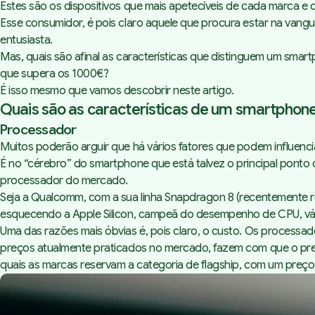
Estes são os dispositivos que mais apetecíveis de cada marca e 
Esse consumidor, é pois claro aquele que procura estar na vangua
entusiasta.
Mas, quais são afinal as características que distinguem um sma
que supera os 1000€?
É isso mesmo que vamos descobrir neste artigo.
Quais são as características de um smartphon
Processador
Muitos poderão arguir que há vários fatores que podem influenc
É no “cérebro” do smartphone que está talvez o principal ponto
processador do mercado.
Seja a Qualcomm, com a sua linha Snapdragon 8 (recentemente r
esquecendo a Apple Silicon, campeã do desempenho de CPU, vári
Uma das razões mais óbvias é, pois claro, o custo. Os proces
preços atualmente praticados no mercado, fazem com que o p
quais as marcas reservam a categoria de flagship, com um preço