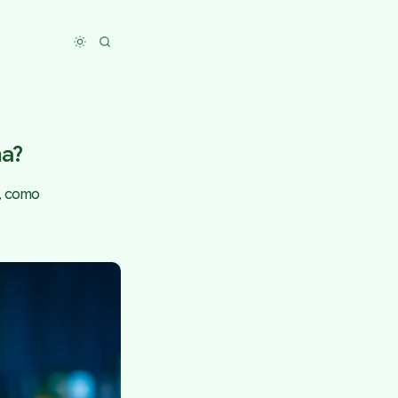
Toggle dark mode
ma?
, como