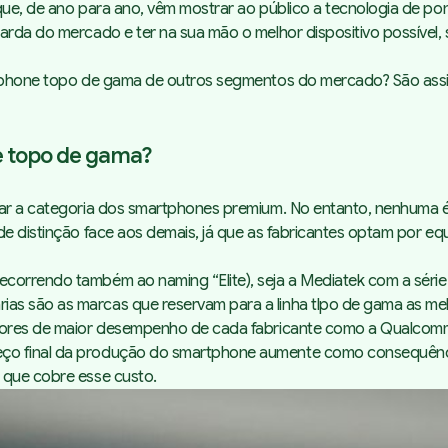
que, de ano para ano, vêm mostrar ao público a tecnologia de po
rda do mercado e ter na sua mão o melhor dispositivo possível, s
rtphone topo de gama de outros segmentos do mercado? São assim
e topo de gama?
iar a categoria dos smartphones premium. No entanto, nenhuma é
Processador
 de distinção face aos demais, já que as fabricantes optam por 
Câmara
Construção e design
ecorrendo também ao naming “Elite), seja a Mediatek com a séri
premium
as são as marcas que reservam para a linha tlpo de gama as me
Sistema operativo e suporte
para atualizações
sadores de maior desempenho de cada fabricante como a Qualco
As melhores conveniências
reço final da produção do smartphone aumente como consequên
 que cobre esse custo.