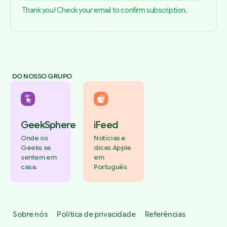
Thank you! Check your email to confirm subscription.
DO NOSSO GRUPO
GeekSphere
iFeed
Onde os
Notícias e
Geeks se
dicas Apple
sentem em
em
casa.
Português
Sobre nós
Política de privacidade
Referências