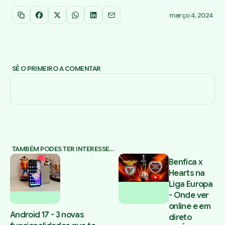
março 4, 2024
Copiar link
Facebook
X
WhatsApp
LinkedIn
Email
SÊ O PRIMEIRO A COMENTAR
TAMBÉM PODES TER INTERESSE…
Benfica x
Hearts na
Liga Europa
- Onde ver
online e em
Android 17 - 3 novas
direto