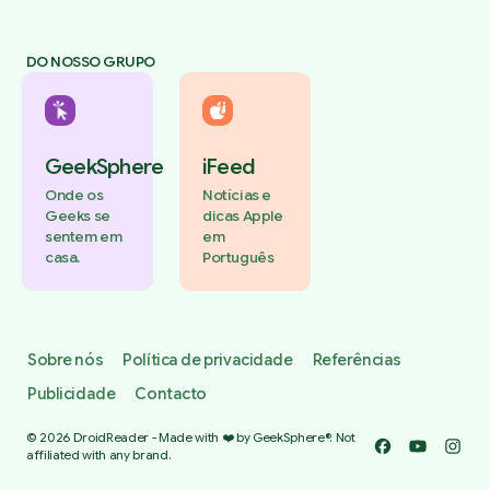
DO NOSSO GRUPO
GeekSphere
iFeed
Onde os
Notícias e
Geeks se
dicas Apple
sentem em
em
casa.
Português
Sobre nós
Política de privacidade
Referências
Publicidade
Contacto
© 2026 DroidReader - Made with ❤️ by GeekSphere®. Not
Facebook
YouTube
Insta
affiliated with any brand.