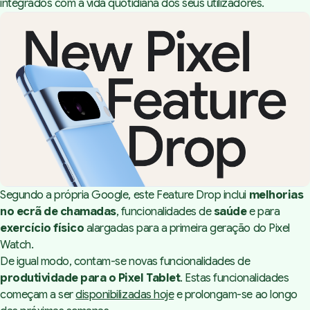
integrados com a vida quotidiana dos seus utilizadores.
Filtra as chamadas com
melhorias no ecrã de
chamadas (Call Screen)
Fotos e vídeos incríveis,
diretamente no Instagram
Circundar para Pesquisar
chega agora ao Pixel 7
Segundo a própria Google, este Feature Drop inclui
melhorias
no ecrã de chamadas
, funcionalidades de
saúde
e para
Acompanhar os treinos com
exercício físico
alargadas para a primeira geração do Pixel
ainda mais opções nos Pixel
Watch.
Watch de primeira geração
De igual modo, contam-se novas funcionalidades de
Temos agora o Treino de
produtividade para o Pixel Tablet
. Estas funcionalidades
Zona Cardíaca no Pixel Watch
começam a ser
disponibilizadas hoje
e prolongam-se ao longo
de primeira geração
Interface de Treino também