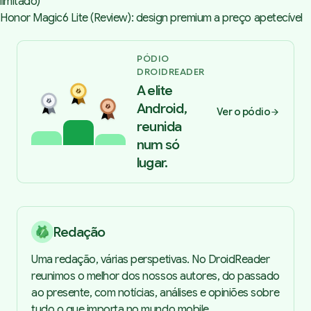
limitado)
Honor Magic6 Lite (Review): design premium a preço apetecível
PÓDIO
DROIDREADER
A elite
Android,
Ver o pódio
reunida
num só
lugar.
Redação
Uma redação, várias perspetivas. No DroidReader
reunimos o melhor dos nossos autores, do passado
ao presente, com notícias, análises e opiniões sobre
tudo o que importa no mundo mobile.