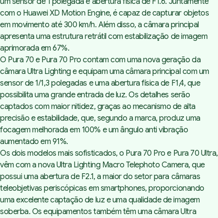
um sensor de 1 polegada e abertura física de F1.6. Juntamente
com o Huawei XD Motion Engine, é capaz de capturar objetos
em movimento até 300 km/h. Além disso, a câmara principal
apresenta uma estrutura retrátil com estabilização de imagem
aprimorada em 67%.
O Pura 70 e Pura 70 Pro contam com uma nova geração da
câmara Ultra Lighting e equipam uma câmara principal com um
sensor de 1/1,3 polegadas e uma abertura física de F1,4, que
possibilita uma grande entrada de luz. Os detalhes serão
captados com maior nitidez, graças ao mecanismo de alta
precisão e estabilidade, que, segundo a marca, produz uma
focagem melhorada em 100% e um ângulo anti vibração
aumentado em 91%.
Os dois modelos mais sofisticados, o Pura 70 Pro e Pura 70 Ultra,
vêm com a nova Ultra Lighting Macro Telephoto Camera, que
possui uma abertura de F2.1, a maior do setor para câmaras
teleobjetivas periscópicas em smartphones, proporcionando
uma excelente captação de luz e uma qualidade de imagem
soberba. Os equipamentos também têm uma câmara Ultra