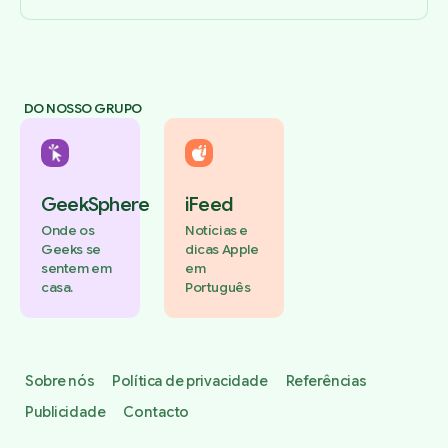
DO NOSSO GRUPO
GeekSphere
iFeed
Onde os
Notícias e
Geeks se
dicas Apple
sentem em
em
casa.
Português
Sobre nós
Política de privacidade
Referências
Publicidade
Contacto